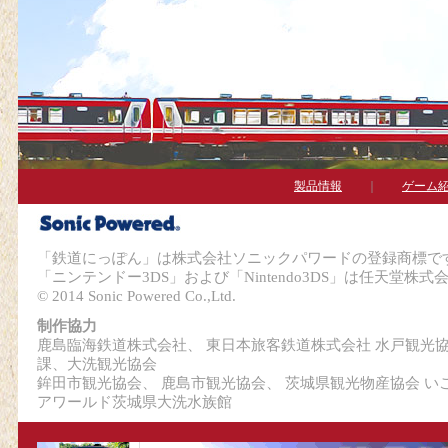
製品情報
｜
ゲーム
「鉄道にっぽん」は株式会社ソニックパワードの登録商標で
「ニンテンドー3DS」および「Nintendo3DS」は任天堂株
© 2014 Sonic Powered Co.,Ltd.
制作協力
鹿島臨海鉄道株式会社、 東日本旅客鉄道株式会社 水戸観光
課、大洗観光協会
鉾田市観光協会、 鹿島市観光協会、 茨城県観光物産協会 い
アワールド茨城県大洗水族館