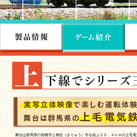
舞台は群馬県の前橋市と桐生（きりゅう）市を結ぶ２５．４ｋｍの上毛電気