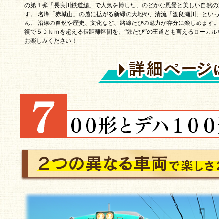
の第１弾「長良川鉄道編」で人気を博した、のどかな風景と美しい自然の
す。 名峰「赤城山」の麓に拡がる新緑の大地や、清流「渡良瀬川」とい
ん、 沿線の自然や歴史、文化など、路線たびの魅力が存分に楽しめます。
復で５０ｋｍを超える長距離区間を、“鉄たび”の王道とも言えるローカル
お楽しみください！