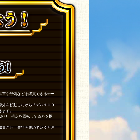
装置や設備などを鑑賞できるモー
車外を移動しながら「デハ１００
きます。
ており、視点を回転して資料を探
収集され、資料を集めていくと運