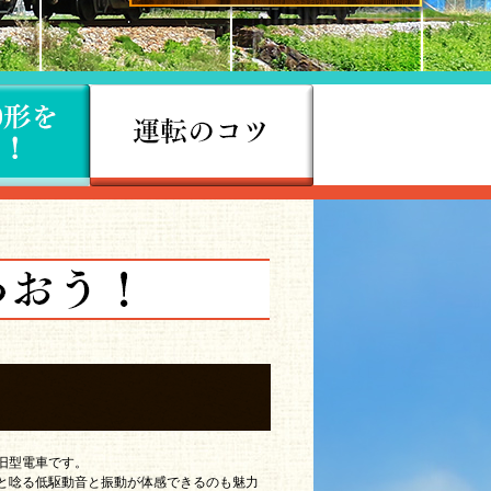
旧型電車です。
と唸る低駆動音と振動が体感できるのも魅力