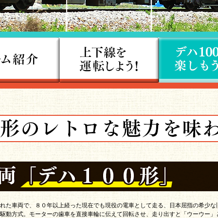
れた車両で、８０年以上経った現在でも現役の電車として走る、日本屈指の希少な
駆動方式。モーターの歯車を直接車輪に伝えて回転させ、走り出すと「ウーウー」