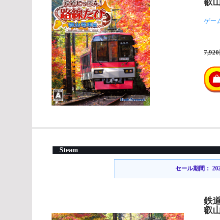
叡
ゲー
7,92
Steam
セール期間： 2022/1
鉄
叡