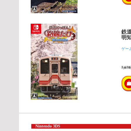
鉄
明
ゲー
7,67
Nintendo 3DS