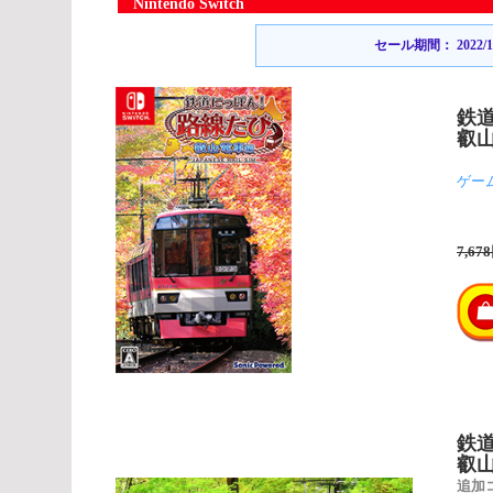
Nintendo Switch
セール期間： 2022/12/1
鉄
叡
ゲー
7,67
鉄
叡
追加