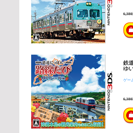
6,38
鉄
ゆ
ゲー
6,38