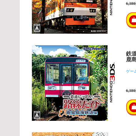
6,38
鉄
鹿
ゲー
6,38