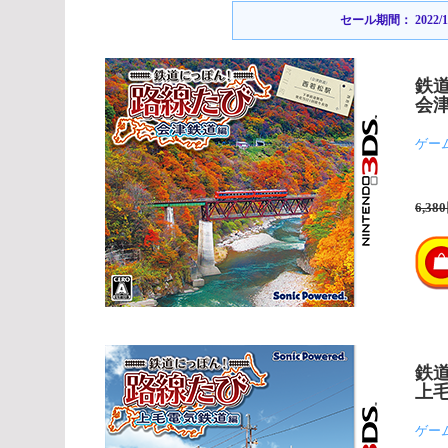
セール期間： 2022/12/1
鉄
会
ゲー
6,38
鉄
上
ゲー