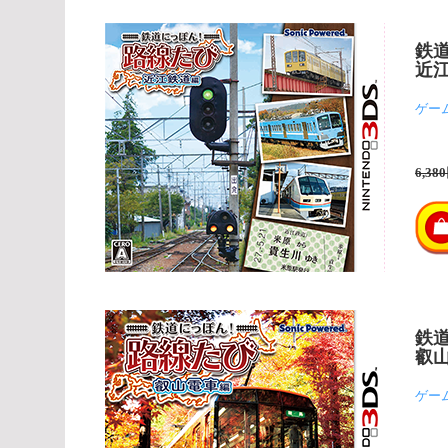
鉄
近
ゲー
6,38
鉄
叡
ゲー