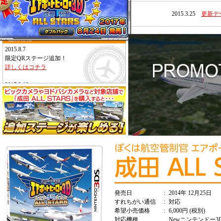
2015.3.25
更新デー
2015.8.7
限定QRステージ追加！
詳しくはコチラ
2015.2.10
限定QRステージ追加！
詳しくはコチラ
2015.1.20
限定QRステージ 一挙に３ステージ追加！
詳しくはコチラ
2014.12.25
成田 ALL STARS 発売開始！
2014.12.17
成田 ALL STARS 公式サイトオープンしまし
発売日
:
2014年 12月25日
た！
すれちがい通信
:
対応
体験版を配信開始しました！
希望小売価格
:
6,000円 (税別)
対応機種
Newニンテンドー3DS