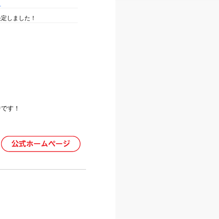
！
売が決定しました！
は終了しました。
ントレポートをアップしまし
のお知らせ
中です！
は終了しました。
開しました。
インカーゴ 海上保安庁のゲームに登
ナル航空 エアプサン ガルーダインドネ