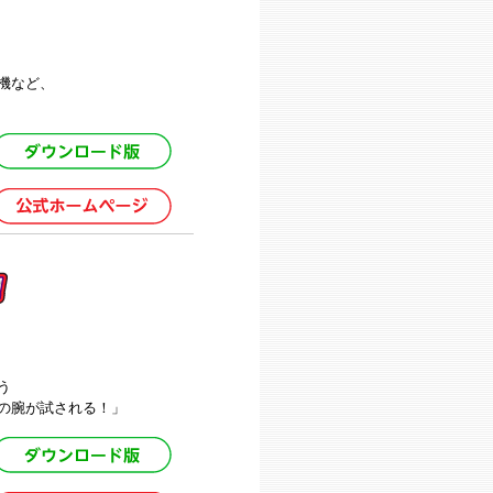
機など、
う
の腕が試される！」