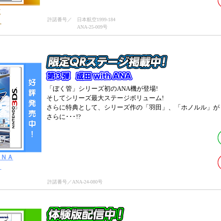
M
許諾番号／
日本航空1999-184
】
ANA-25-009号
「ぼく管」シリーズ初のANA機が登場!
そしてシリーズ最大ステージボリューム!
さらに特典として、シリーズ作の「羽田」、「ホノルル」が 
さらに･･･!?
ＡＮＡ
】
許諾番号／ANA-24-080号