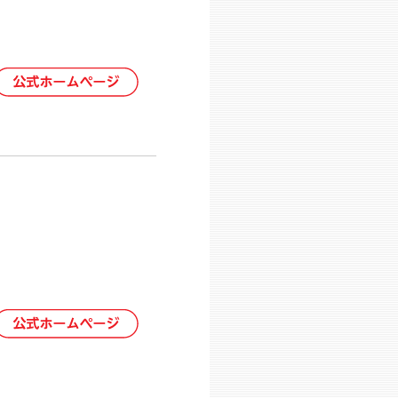
航空 中国南方航空 フィンエアーの
ナショナル航空、 エアプサン、ガルー
アラインカーゴを公開しまし
空を公開しました。
ラインを公開しました。
エアーを公開しました。
中国国際航空、 エア・ホンコンを