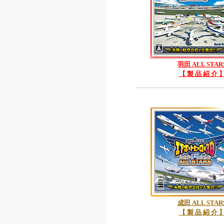
シア航空 エバー航空
2015. 10/23 【
ゲームに登場する機体
2015. 10/9 【 関
2015. 10/8 【 
ダ・インドネシア航空
羽田 ALL STAR
た。
【 製 品 紹 介 
2015. 10/7 【
2015. 10/6 【
2015. 10/5 【
2015. 10/2 【
公開しました。
成田 ALL STAR
【 製 品 紹 介 