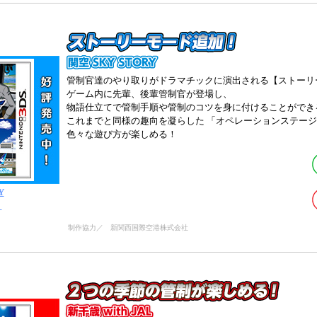
管制官達のやり取りがドラマチックに演出される【ストーリ
ゲーム内に先輩、後輩管制官が登場し、
物語仕立てで管制手順や管制のコツを身に付けることができ
これまでと同様の趣向を凝らした 「オペレーションステージ
色々な遊び方が楽しめる！
Y
】
制作協力／
新関西国際空港株式会社