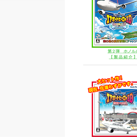
第２弾 ホノル
【 製 品 紹 介 