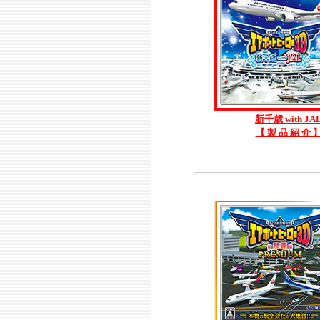
新千歳 with JA
【 製 品 紹 介 