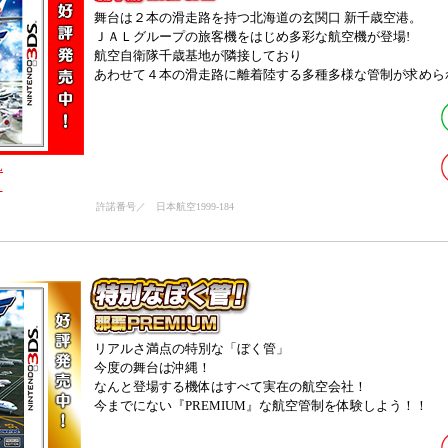
舞台は２本の滑走路を持つ北海道の玄関口 新千歳空港。
ＪＡＬグループの旅客機をはじめ多彩な航空機が登場!
航空自衛隊千歳基地が隣接しており
あわせて４本の滑走路に離着陸する多種多様な管制が求めら
L
】
許諾番号／
日本航空1999-184
リアルさ満点の特別な「ぼく管」
今度の舞台は沖縄！
なんと登場する機体はすべて実在の航空会社！
今までにない『PREMIUM』な航空管制を体験しよう！！