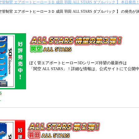
管制官 エアポートヒーロー３Ｄ 成田 羽田 ALL STARS ダブルパック 】 本日発売
ぼくは航空管制官 エアポートヒーロー３Ｄ 成田 羽田 ALL STARS ダブルパック 】 の発
nic Powered 夏の想い出『半額』セール！～対象商品50％OFF！！～ 】 開催！
※セール期間
with JAL 】【 成田 with ANA 】
ダウンロード版 発売しました！
L STARS/成田 ALL STARS 】
つくばエキスポセンター 特別展「飛ぶひみつ」のイベ
田 ALL STARS/成田 ALL STARS 】 つくばエキスポセンター 特別展「飛ぶひみつ」参加
ぼく管エアポートヒーロー3Dシリーズ待望の最新作は
LL STARS 】
本日発売しました！
追加ステージを公開しました！
「関空 ALL STARS」！詳細な情報は、公式サイトにて公開
関空 ALL STARS 】 発売記念フォロー＆リツイートキャンペーン開催！
※キャンペーン期間
L STARS 】
無料体験版を配信しました！
関空 ALL STARS 】 プロモーションムービーを公開しました。
S
】
関空 ALL STARS 】 店舗別購入特典を公開しました。
L STARS 】
公式ホームページオープン！
ゲーム概要、エディットモードの情報を公
 関空 ALL STARS 】ジンエアー トランスアジア航空 エバー航空カーゴ チャイナエアラ
しました。
関空 ALL STARS 】タイ国際航空 PeachAviation エア・カレドニア・インターナショ