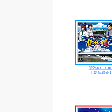
関空SKY STOR
【 製 品 紹 介 