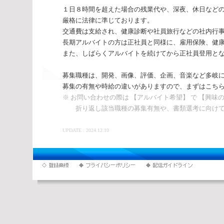
１日８時間を超えた場合の残業代や、深夜、休日など
厳格に法律に準じております。
交通費は支給され、健康診断や社員旅行などの社内行
長期アルバイトの方は正社員と同様に、雇用保険、健
また、しばらくアルバイトを続けてから正社員登用と
募集職種は、開発、画像、評価、企画、音楽など多岐
募集の有無や時給の違いがありますので、まずはこち
※ お問い合わせの際は 【アルバイト希望】 で 【興味
折り返し該当職種の募集有無や、書類選考に向けて
UPDATE : 2024.12.10